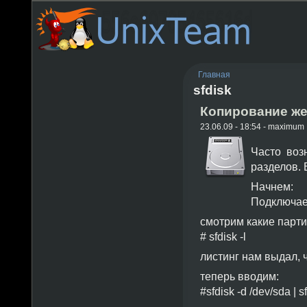
Главная
sfdisk
Копирование же
23.06.09 - 18:54 - maximum
Часто воз
разделов. 
Начнем:
Подключаем
смотрим какие партиц
# sfdisk -l
листинг нам выдал, ч
теперь вводим:
#sfdisk -d /dev/sda | s