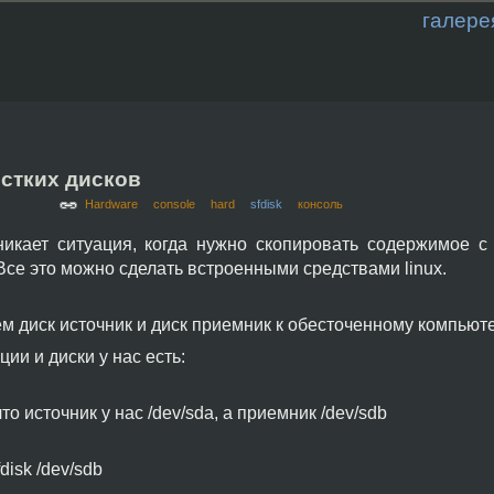
галере
стких дисков
Hardware
console
hard
sfdisk
консоль
никает ситуация, когда нужно скопировать содержимое с 
Все это можно сделать встроенными средствами linux.
 диск источник и диск приемник к обесточенному компьютер
ии и диски у нас есть:
то источник у нас /dev/sda, а приемник /dev/sdb
fdisk /dev/sdb