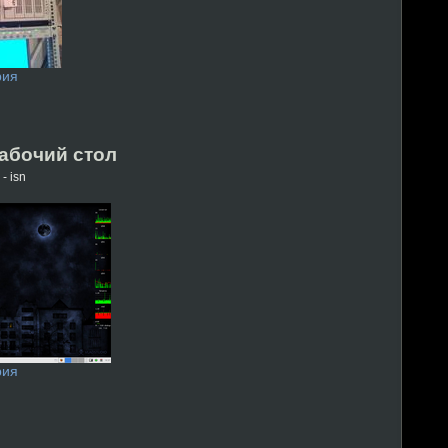
рия
абочий стол
- isn
рия