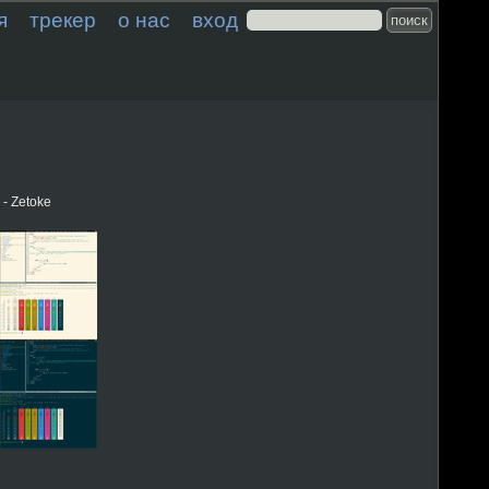
я
трекер
о нас
вход
 - Zetoke