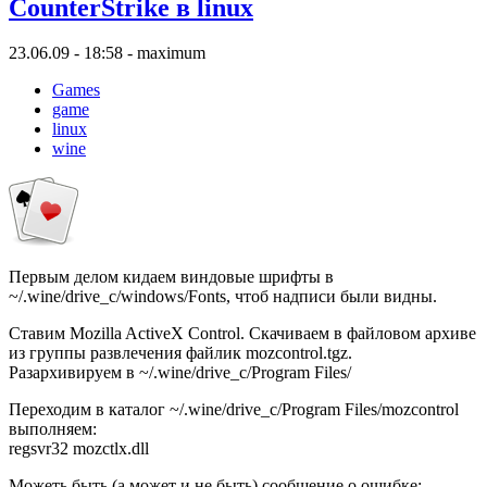
CounterStrike в linux
23.06.09 - 18:58 - maximum
Games
game
linux
wine
Первым делом кидаем виндовые шрифты в
~/.wine/drive_c/windows/Fonts, чтоб надписи были видны.
Ставим Mozilla ActiveX Control. Скачиваем в файловом архиве
из группы развлечения файлик mozcontrol.tgz.
Разархивируем в ~/.wine/drive_c/Program Files/
Переходим в каталог ~/.wine/drive_c/Program Files/mozcontrol
выполняем:
regsvr32 mozctlx.dll
Можеть быть (а может и не быть) сообщение о ошибке: