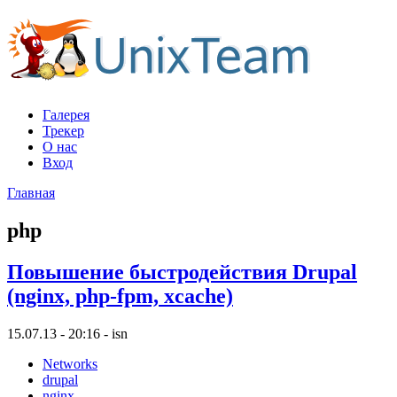
Галерея
Трекер
О нас
Вход
Главная
php
Повышение быстродействия Drupal
(nginx, php-fpm, xcache)
15.07.13 - 20:16 - isn
Networks
drupal
nginx